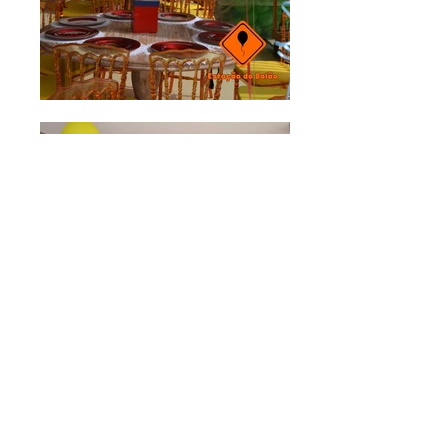
Fone fixo e endereço:
Fone:
(62) 3921-0090
​Avenida T-2, nº 744
Quadra 75, Lote 14, Sala 01
Setor Bueno. Goiânia - Goiás - Brasil